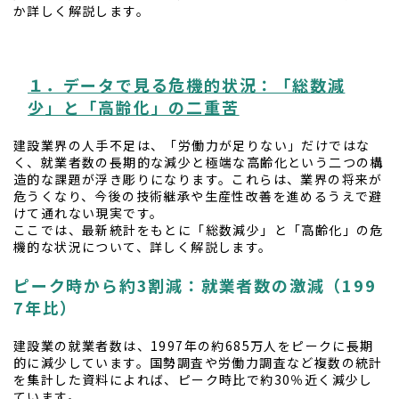
か詳しく解説します。
１．データで見る危機的状況：「総数減
少」と「高齢化」の二重苦
建設業界の人手不足は、「労働力が足りない」だけではな
く、就業者数の長期的な減少と極端な高齢化という二つの構
造的な課題が浮き彫りになります。これらは、業界の将来が
危うくなり、今後の技術継承や生産性改善を進めるうえで避
けて通れない現実です。
ここでは、最新統計をもとに「総数減少」と「高齢化」の危
機的な状況について、詳しく解説します。
ピーク時から約3割減：就業者数の激減（199
7年比）
建設業の就業者数は、1997年の約685万人をピークに長期
的に減少しています。国勢調査や労働力調査など複数の統計
を集計した資料によれば、ピーク時比で約30％近く減少し
ています。