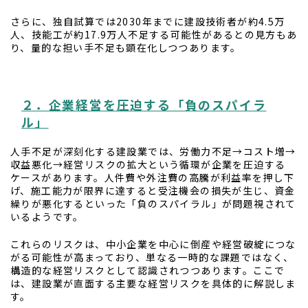
さらに、独自試算では2030年までに建設技術者が約4.5万
人、技能工が約17.9万人不足する可能性があるとの見方もあ
り、量的な担い手不足も顕在化しつつあります。
２．企業経営を圧迫する「負のスパイラ
ル」
人手不足が深刻化する建設業では、労働力不足→コスト増→
収益悪化→経営リスクの拡大という循環が企業を圧迫する
ケースがあります。人件費や外注費の高騰が利益率を押し下
げ、施工能力が限界に達すると受注機会の損失が生じ、資金
繰りが悪化するといった「負のスパイラル」が問題視されて
いるようです。
これらのリスクは、中小企業を中心に倒産や経営破綻につな
がる可能性が高まっており、単なる一時的な課題ではなく、
構造的な経営リスクとして認識されつつあります。ここで
は、建設業が直面する主要な経営リスクを具体的に解説しま
す。