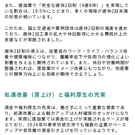
また、建設業で「完全な週休2日制（4週8休）」を実現して
いる割合は、19.5％にとどまり、多くの現場が週休2日未満
の状態が続いています。
このため、国土交通省や業界団体は週休2日制の推進を進め
ており、週休2日工事の拡大や休日取得にかかる費用計上の
支援などが実施されました。
週休2日制の導入は、従業員のワーク・ライフ・バランス改
善や健康確保につながり、離職率低下や採用力の強化によい
影響を与えると期待されています。また、休日や労働時間が
整備されれば、建設業のイメージ改善にもつながり、他産業
との競争力向上にも効果が期待できるでしょう。
処遇改善（賃上げ）と福利厚生の充実
賃金や福利厚生の充実は、働き手にとって重要な要素であ
り、処遇改善による魅力アップは人材確保のきっかけになり
ます。実際に建設業では賃金引上げが実施されるケースが増
えており、2024年の春季労使交渉でも複数の企業がベース
アップや若年層の賃金引き上げを行っているようです。