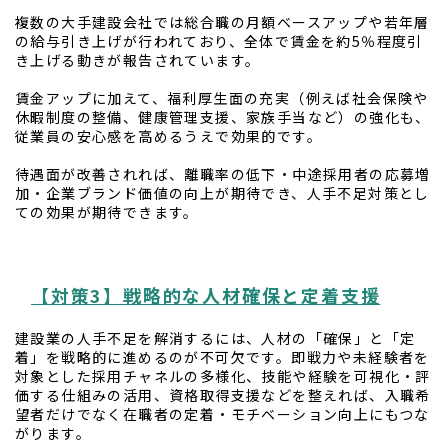
複数の大手建設会社では総合職の月額ベースアップや若年層
の給与引き上げが行われており、全体で賃金を約5％程度引
き上げる動きが報告されています。
賃金アップに加えて、福利厚生面の充実（例えば社会保険や
休暇制度の整備、健康管理支援、家族手当など）の強化も、
従業員の安心感を高めるうえで効果的です。
待遇面が改善されれば、離職率の低下・中途採用者の応募増
加・企業ブランド価値の向上が期待でき、人手不足対策とし
ての効果が期待できます。
【対策3】戦略的な人材確保と定着支援
建設業の人手不足を解消するには、人材の「確保」と「定
着」を戦略的に進めるのが不可欠です。即戦力や未経験者を
対象とした採用チャネルの多様化、技能や経験を可視化・評
価する仕組みの活用、資格取得支援などを整えれば、入職希
望者だけでなく在職者の定着・モチベーション向上にもつな
がります。