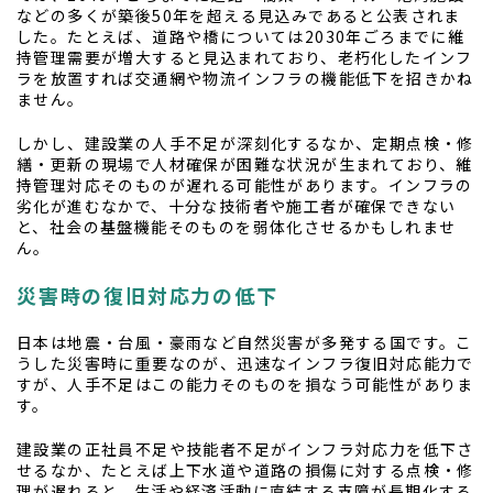
などの多くが築後50年を超える見込みであると公表されま
した。たとえば、道路や橋については2030年ごろまでに維
持管理需要が増大すると見込まれており、老朽化したインフ
ラを放置すれば交通網や物流インフラの機能低下を招きかね
ません。
しかし、建設業の人手不足が深刻化するなか、定期点検・修
繕・更新の現場で人材確保が困難な状況が生まれており、維
持管理対応そのものが遅れる可能性があります。インフラの
劣化が進むなかで、十分な技術者や施工者が確保できない
と、社会の基盤機能そのものを弱体化させるかもしれませ
ん。
災害時の復旧対応力の低下
日本は地震・台風・豪雨など自然災害が多発する国です。こ
うした災害時に重要なのが、迅速なインフラ復旧対応能力で
すが、人手不足はこの能力そのものを損なう可能性がありま
す。
建設業の正社員不足や技能者不足がインフラ対応力を低下さ
せるなか、たとえば上下水道や道路の損傷に対する点検・修
理が遅れると、生活や経済活動に直結する支障が長期化する