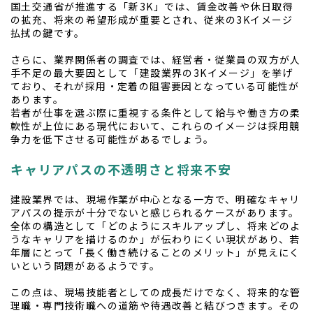
国土交通省が推進する「新3K」では、賃金改善や休日取得
の拡充、将来の希望形成が重要とされ、従来の3Kイメージ
払拭の鍵です。
さらに、業界関係者の調査では、経営者・従業員の双方が人
手不足の最大要因として「建設業界の3Kイメージ」を挙げ
ており、それが採用・定着の阻害要因となっている可能性が
あります。
若者が仕事を選ぶ際に重視する条件として給与や働き方の柔
軟性が上位にある現代において、これらのイメージは採用競
争力を低下させる可能性があるでしょう。
キャリアパスの不透明さと将来不安
建設業界では、現場作業が中心となる一方で、明確なキャリ
アパスの提示が十分でないと感じられるケースがあります。
全体の構造として「どのようにスキルアップし、将来どのよ
うなキャリアを描けるのか」が伝わりにくい現状があり、若
年層にとって「長く働き続けることのメリット」が見えにく
いという問題があるようです。
この点は、現場技能者としての成長だけでなく、将来的な管
理職・専門技術職への道筋や待遇改善と結びつきます。その