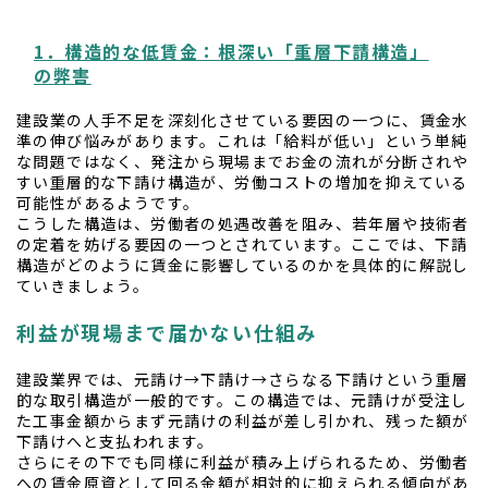
1．構造的な低賃金：根深い「重層下請構造」
の弊害
建設業の人手不足を深刻化させている要因の一つに、賃金水
準の伸び悩みがあります。これは「給料が低い」という単純
な問題ではなく、発注から現場までお金の流れが分断されや
すい重層的な下請け構造が、労働コストの増加を抑えている
可能性があるようです。
こうした構造は、労働者の処遇改善を阻み、若年層や技術者
の定着を妨げる要因の一つとされています。ここでは、下請
構造がどのように賃金に影響しているのかを具体的に解説し
ていきましょう。
利益が現場まで届かない仕組み
建設業界では、元請け→下請け→さらなる下請けという重層
的な取引構造が一般的です。この構造では、元請けが受注し
た工事金額からまず元請けの利益が差し引かれ、残った額が
下請けへと支払われます。
さらにその下でも同様に利益が積み上げられるため、労働者
への賃金原資として回る金額が相対的に抑えられる傾向があ