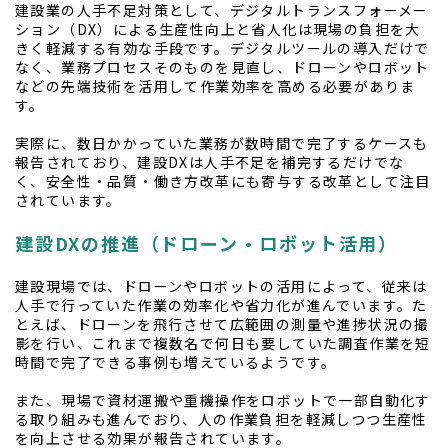
建設業の人手不足対策として、デジタルトランスフォーメー
ション（DX）による生産性向上と省人化は現場の負担を大
きく軽減する有効な手段です。デジタルツールの導入だけで
なく、業務プロセスそのものを見直し、ドローンやロボット
などの先端技術を活用して作業効率を高める必要がありま
す。
実際に、数日かかっていた業務が数時間で完了するケースも
報告されており、建設DXは人手不足を補完するだけでな
く、安全性・品質・働き方改革にも寄与する改革として注目
されています。
建設DXの推進（ドローン・ロボット活用）
建設現場では、ドローンやロボットの活用によって、従来は
人手で行っていた作業の効率化や省力化が進んでいます。た
とえば、ドローンを飛行させて広範囲の測量や進捗状況の撮
影を行い、これまで複数名で何日も要していた調査作業を短
時間で完了できる事例も増えているようです。
また、現場で資材運搬や重機操作をロボットで一部自動化す
る取り組みも進んでおり、人の作業負担を軽減しつつ生産性
を向上させる効果が報告されています。