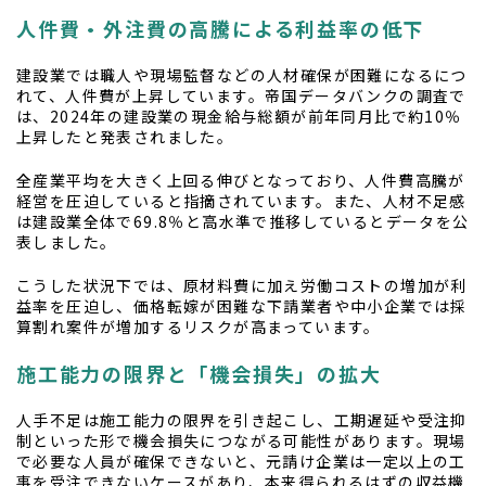
人件費・外注費の高騰による利益率の低下
建設業では職人や現場監督などの人材確保が困難になるにつ
れて、人件費が上昇しています。帝国データバンクの調査で
は、2024年の建設業の現金給与総額が前年同月比で約10％
上昇したと発表されました。
全産業平均を大きく上回る伸びとなっており、人件費高騰が
経営を圧迫していると指摘されています。また、人材不足感
は建設業全体で69.8％と高水準で推移しているとデータを公
表しました。
こうした状況下では、原材料費に加え労働コストの増加が利
益率を圧迫し、価格転嫁が困難な下請業者や中小企業では採
算割れ案件が増加するリスクが高まっています。
施工能力の限界と「機会損失」の拡大
人手不足は施工能力の限界を引き起こし、工期遅延や受注抑
制といった形で機会損失につながる可能性があります。現場
で必要な人員が確保できないと、元請け企業は一定以上の工
事を受注できないケースがあり、本来得られるはずの収益機