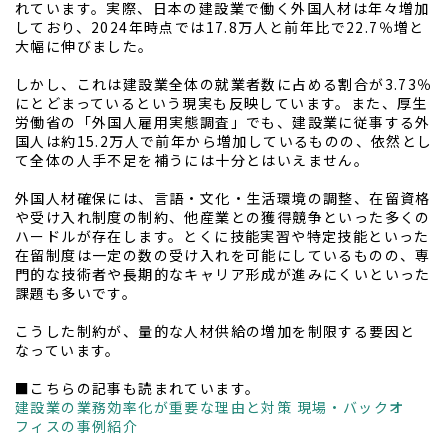
れています。実際、日本の建設業で働く外国人材は年々増加
しており、2024年時点では17.8万人と前年比で22.7％増と
大幅に伸びました。
しかし、これは建設業全体の就業者数に占める割合が3.73％
にとどまっているという現実も反映しています。また、厚生
労働省の「外国人雇用実態調査」でも、建設業に従事する外
国人は約15.2万人で前年から増加しているものの、依然とし
て全体の人手不足を補うには十分とはいえません。
外国人材確保には、言語・文化・生活環境の調整、在留資格
や受け入れ制度の制約、他産業との獲得競争といった多くの
ハードルが存在します。とくに技能実習や特定技能といった
在留制度は一定の数の受け入れを可能にしているものの、専
門的な技術者や長期的なキャリア形成が進みにくいといった
課題も多いです。
こうした制約が、量的な人材供給の増加を制限する要因と
なっています。
■こちらの記事も読まれています。
建設業の業務効率化が重要な理由と対策 現場・バックオ
フィスの事例紹介