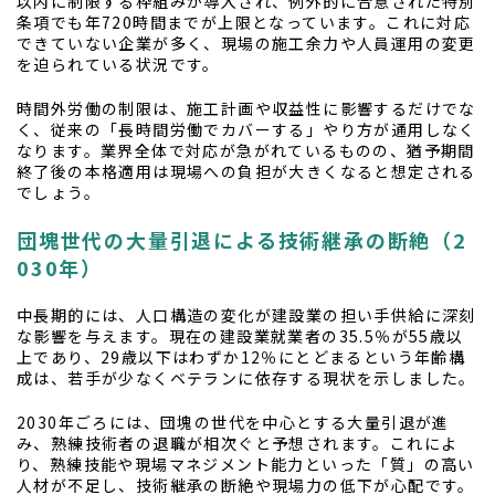
以内に制限する枠組みが導入され、例外的に合意された特別
条項でも年720時間までが上限となっています。これに対応
できていない企業が多く、現場の施工余力や人員運用の変更
を迫られている状況です。
時間外労働の制限は、施工計画や収益性に影響するだけでな
く、従来の「長時間労働でカバーする」やり方が通用しなく
なります。業界全体で対応が急がれているものの、猶予期間
終了後の本格適用は現場への負担が大きくなると想定される
でしょう。
団塊世代の大量引退による技術継承の断絶（2
030年）
中長期的には、人口構造の変化が建設業の担い手供給に深刻
な影響を与えます。現在の建設業就業者の35.5％が55歳以
上であり、29歳以下はわずか12％にとどまるという年齢構
成は、若手が少なくベテランに依存する現状を示しました。
2030年ごろには、団塊の世代を中心とする大量引退が進
み、熟練技術者の退職が相次ぐと予想されます。これによ
り、熟練技能や現場マネジメント能力といった「質」の高い
人材が不足し、技術継承の断絶や現場力の低下が心配です。