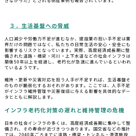
きなかった」とされる倒産事例も報告されています。
３．生活基盤への脅威
人口減少や労働力不足が進むなか、建設業の担い手不足は業
界だけの問題ではなく、私たちの日常生活の安心・安全にも
影響するリスクとなっています。実際、高度経済成長期に整
備された道路・橋梁・河川・上下水道などの社会インフラは
築後50年以上を経過し、老朽化が急速に進んでいるといわれ
ているようです。
維持・更新や災害対応を担う人手が不足すれば、生活基盤そ
のものが脆弱化するおそれがあります。ここでは、人手不足
がインフラ維持管理や災害復旧に与える影響を具体的なデー
タとともに解説します。
インフラ老朽化対策の遅れと維持管理の危機
日本の社会インフラの多くは、高度経済成長期に集中して整
備され、その寿命が近づきつつあります。国交省などの推計
では、2040年ごろまでに道路・橋梁・トンネル・港湾施設