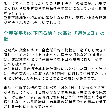
るようです。こうした利益の「途中抜き」の構造が、現場で
働く職人や技能労働者の賃金改善の妨げになっている可能性
があります。
重層下請構造を根本的に解決しない限り、現場の低賃金問題
が解決されるのは難しいでしょう。
全産業平均を下回る給与水準と「週休2日」の
壁
建設業の賃金水準は、全産業平均と比較して必ずしも大きく
優れているわけではありません。国土交通省などの指標で
は、建設業の年収は全産業平均を下回る傾向にあり、その伸
び率も緩やかです。
たとえば、賃金構造基本統計調査にもとづいた国交省推計で
は、全産業の平均年収（約494万円）に対して建設業の平均
年収は約466万円程度にとどまるとの推計があります。
また、建設業は他産業と比べて「週休2日」といった働き方
が普及しにくく、休日数が少ないのも賃金・労働条件の魅力
を下げる要因です。長時間労働に見合うだけの賃金や待遇が
得られないという認識は、若年層の就業意欲や定着率を低下
させる一因にもなっています。