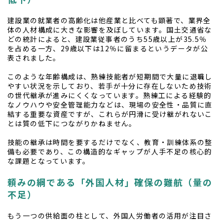
建設業の就業者の高齢化は他産業と比べても顕著で、業界全
体の人材構成に大きな影響を及ぼしています。国土交通省な
どの統計によると、建設業従事者のうち55歳以上が35.5％
を占める一方、29歳以下は12％に留まるというデータが公
表されました。
このような年齢構成は、熟練技能者が短期間で大量に退職し
やすい状況を示しており、若手が十分に存在しないため技術
の世代継承が進みにくくなっています。熟練工による経験的
なノウハウや安全管理能力などは、現場の安全性・品質に直
結する重要な資産ですが、これらが円滑に受け継がれないこ
とは質の低下につながりかねません。
技能の継承は時間を要するだけでなく、教育・訓練体系の整
備も必要であり、この構造的なギャップが人手不足の核心的
な課題となっています。
頼みの綱である「外国人材」確保の難航（量の
不足）
もう一つの供給面の柱として、外国人労働者の活用が注目さ